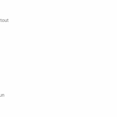
 tout
 un