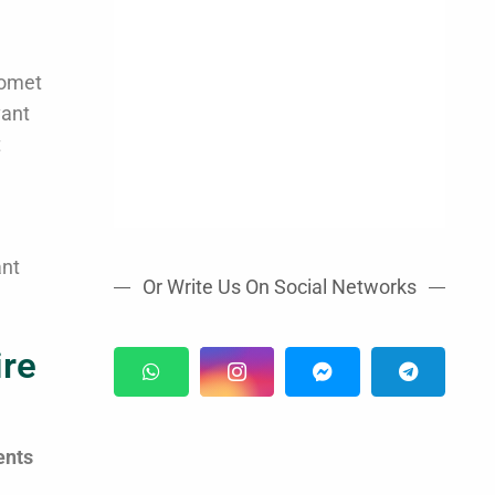
romet
vant
t
ant
Or Write Us On Social Networks
ire
ents