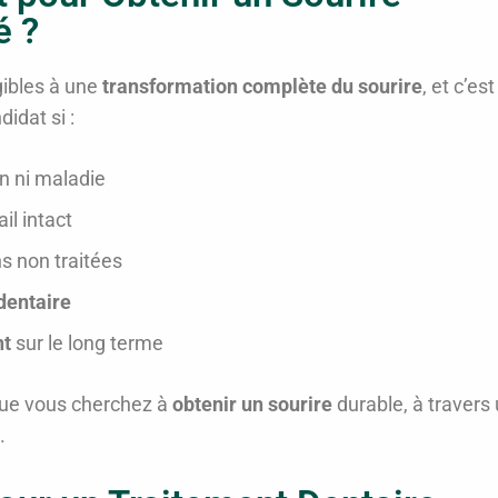
é ?
ibles à une
transformation complète du sourire
, et c’est
idat si :
n ni maladie
l intact
ns non traitées
dentaire
nt
sur le long terme
que vous cherchez à
obtenir un sourire
durable, à travers
.