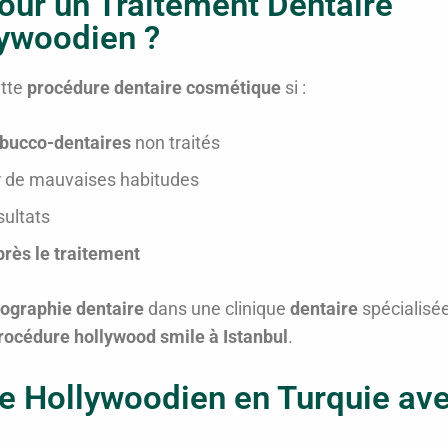
our un Traitement Dentaire
lywoodien ?
ette
procédure dentaire cosmétique
si :
bucco-dentaires
non traités
r de mauvaises habitudes
sultats
près le traitement
iographie dentaire
dans une clinique
dentaire
spécialisé
rocédure hollywood smile à Istanbul
.
re Hollywoodien en Turquie av