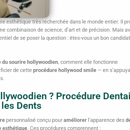
re esthétique très recherchée dans le monde entier. Il p
ne combinaison de science, d’art et de précision. Mais a
ssentiel de se poser la question : êtes-vous un bon candida
 du sourire hollywoodien
, comment elle fonctionne
éficier de cette
procédure hollywood smile
— en s’appuy
s.
ollywoodien ? Procédure Denta
 les Dents
ire
personnalisé conçu pour
améliorer
l’apparence des
d
e esthétique
. Ces procédures comprennent :