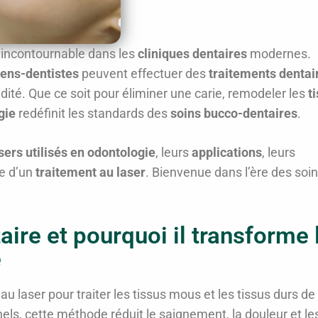
é incontournable dans les
cliniques dentaires
modernes.
iens-dentistes
peuvent effectuer des
traitements dentai
idité. Que ce soit pour éliminer une carie, remodeler les
t
gie
redéfinit les standards des
soins bucco-dentaires
.
sers utilisés en odontologie
, leurs
applications
, leurs
e d’un
traitement au laser
. Bienvenue dans l’ère des soi
aire et pourquoi il transforme 
e
au laser pour traiter les tissus mous et les tissus durs de 
ls, cette méthode réduit le saignement, la douleur et le