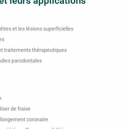
et leurs applications
phtes et les lésions superficielles
es
 et traitements thérapeutiques
adies parodontales
n
iser de fraise
allongement coronaire