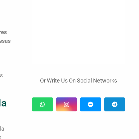
res
issus
ns
Or Write Us On Social Networks
la
la
s