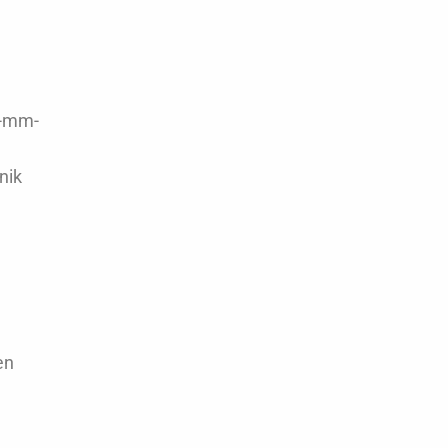
n
2-mm-
nik
en