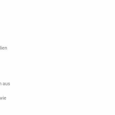
lien
n aus
 wie