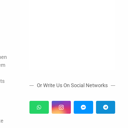
men
sem
ts
Or Write Us On Social Networks
te